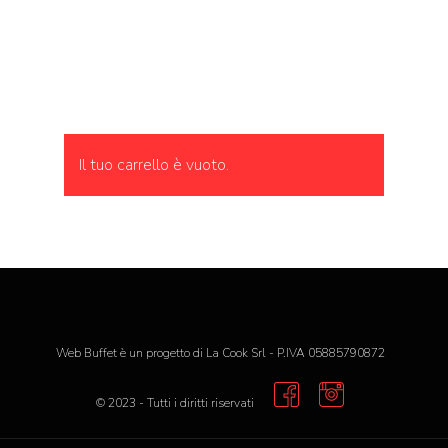
Il tuo carrello è vuoto.
Web Buffet è un progetto di La Cook Srl - P.IVA 05885790872
© 2023 - Tutti i diritti riservati